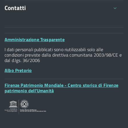
Contatti
Comune di Firenze
Palazzo Vecchio
Footer
Amministrazione Trasparente
Piazza della Signoria - 50122, Firenze
Widget
P.IVA 01307110484
I dati personali pubblicati sono riutilizzabili solo alle
condizioni previste dalla direttiva comunitaria 2003/98/CE e
dal d.lgs. 36/2006
Albo Pretorio
Footer
Firenze Patrimonio Mondiale - Centro storico di Firenze
Posta Elettronica Certificata
Widget
patrimonio dell’Umanità
Sportelli al Cittadino - URP