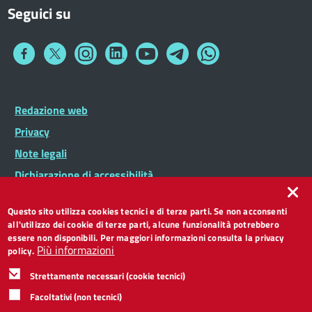
Seguici su
Collegamento
Collegamento
Collegamento
Collegamento
Collegamento
Collegamento
Collegamento
a
a
a
a
a
a
a
Facebook
Twitter
Instagram
LinkedIn
You
Telegram
Whatsapp
Tube
Footer
Redazione web
Footer
Widget
menu
Privacy
Note legali
Dichiarazione di accessibilità
CC BY 3.0 IT
Questo sito utilizza cookies tecnici e di terze parti. Se non acconsenti
all'utilizzo dei cookie di terze parti, alcune funzionalità potrebbero
essere non disponibili. Per maggiori informazioni consulta la privacy
Più informazioni
policy.
Strettamente necessari (cookie tecnici)
Facoltativi (non tecnici)