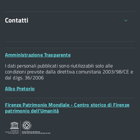
Contatti
Comune di Firenze
Palazzo Vecchio
Footer
Amministrazione Trasparente
Piazza della Signoria - 50122, Firenze
Widget
P.IVA 01307110484
I dati personali pubblicati sono riutilizzabili solo alle
condizioni previste dalla direttiva comunitaria 2003/98/CE e
dal d.lgs. 36/2006
Albo Pretorio
Footer
Firenze Patrimonio Mondiale - Centro storico di Firenze
Posta Elettronica Certificata
Widget
patrimonio dell’Umanità
Sportelli al Cittadino - URP