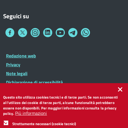
Seguici su
Collegamento
Collegamento
Collegamento
Collegamento
Collegamento
Collegamento
Collegamento
a
a
a
a
a
a
a
Facebook
Twitter
Instagram
LinkedIn
You
Telegram
Whatsapp
Tube
Footer
Redazione web
Footer
Widget
menu
Privacy
Note legali
Dichiarazione di accessibilità
CC BY 3.0 IT
Questo sito utilizza cookies tecnici e di terze parti. Se non acconsenti
all'utilizzo dei cookie di terze parti, alcune funzionalità potrebbero
essere non disponibili. Per maggiori informazioni consulta la privacy
Più informazioni
policy.
Strettamente necessari (cookie tecnici)